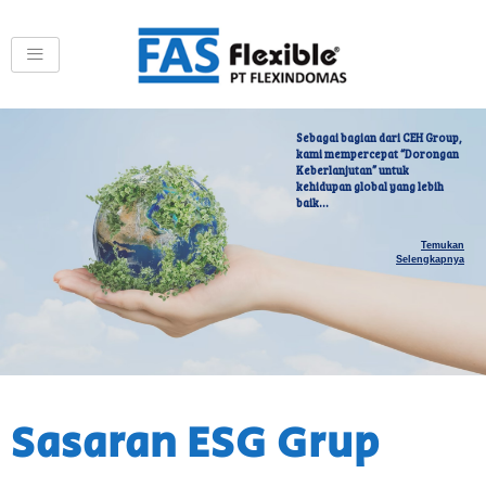
Skip
to
content
Sebagai bagian dari CEH Group,
kami mempercepat “Dorongan
Keberlanjutan” untuk
kehidupan global yang lebih
baik…
Temukan
Selengkapnya
Sasaran ESG Grup