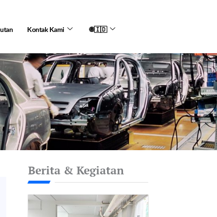
jutan
Kontak Kami
🌐🇮🇩
Berita & Kegiatan