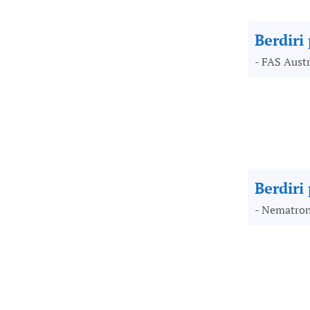
Berdiri
- FAS Austr
Berdiri
- Nematron