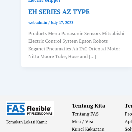
Electric Gripper
EH SERIES AZ TYPE
webadmin
/
July 17, 2023
Products Menu Panasonic Sensors Mitsubishi
Electric Control System Epson Robots
Koganei Pneumatics AirTAC Oriental Motor
Nitta Moore Tube, Hose and […]
Tentang Kita
Te
Tentang FAS
Pr
Misi / Visi
Apl
Temukan Lokasi Kami:
Kunci Kekuatan
Sol