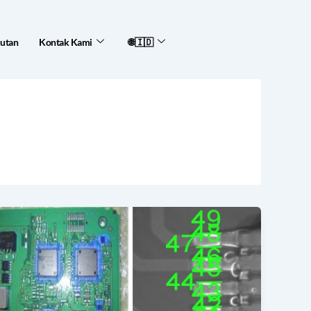
jutan
Kontak Kami
🌐🇮🇩